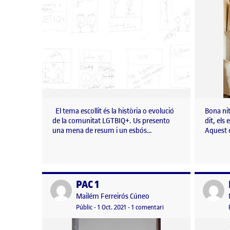
El tema escollit és la història o evolució
Bona nit
de la comunitat LGTBIQ+. Us presento
dit, els
una mena de resum i un esbós…
Aquest é
PAC 1
Publicat per
Publicat 
Publicat per
Mailém Ferreirós Cúneo
Visibilitat:
Data de publicació
a PAC 1
Públic
-
1 Oct. 2021
-
1 comentari