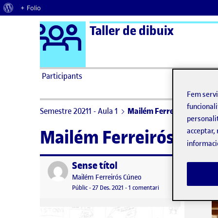
Quant al WordPress
+ Folio
Logo Ágora
Taller de dibuix
Saltar al contingut
Participants
Fem serv
funcionali
Semestre 20211 - Aula 1
Mailém Ferreirós Cúneo
personali
acceptar, 
Mailém Ferreirós Cúne
informaci
Sense títol
Publicat per
Publicat 
Publicat per
Mailém Ferreirós Cúneo
Visibilitat:
Data de publicació
a Sense títol
Públic
-
27 Des. 2021
-
1 comentari