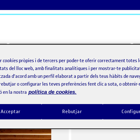
ActiFolios
Aj
ir
cookies
pròpies i de tercers per poder-te oferir correctament totes 
tats del lloc web, amb finalitats analítiques i per mostrar-te publicita
tzada d'acord amb un perfil elaborat a partir dels teus hàbits de nave
rebutjar o configurar les teves preferències fent clic a sota, o obtenir
o
ó en la nostra
política de cookies.
PAC 3: dibuixar per entendre
per
Publicat per
Acceptar
Rebutjar
Configu
Publicat per
Publicat per
Mailém Ferreirós Cúneo
Mailém Ferreirós Cúneo
Visibilitat:
Data de publicació
a PAC 3: dibuixar per entendre
Visibilitat:
Data de publicació
Públic
-
26 Nov. 2021
-
2 comentaris
Públic
-
29 Oct. 2021
-
2 come