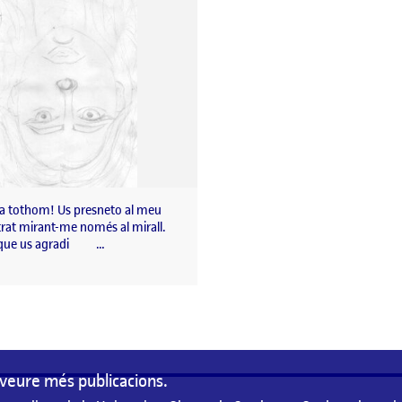
 a tothom! Us presneto al meu
trat mirant-me només al mirall.
 que us agradi …
veure més publicacions.