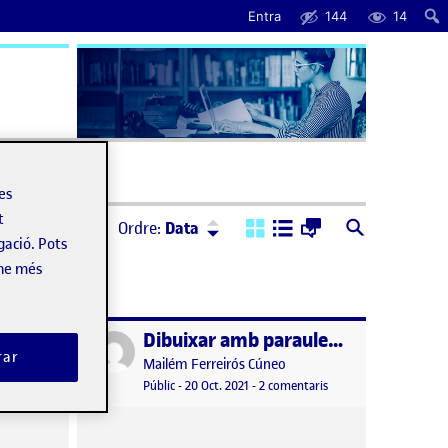
Entra
144
14
uda
les
t
Ordre:
Descendent
Ordre:
Data
gació. Pots
-ne més
Pac 2: Esbossos i mapes mentals
Dibuixar amb paraules Flash 2
Publicat per
rar
Publicat per
Mailém Ferreirós Cúneo
a Pac 2: Esbossos i mapes mentals
Visibilitat:
Data de publicació
a Dibuixar amb paraule
ntaris
Públic
-
20 Oct. 2021
-
2 comentaris