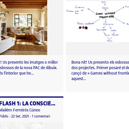
! Us presento les imatges o millor
Bona nit! Us presento els esbosso
 esbossos de la nova PAC de dibuix.
dos projectes. Primer posaré el de
s l’interior que he…
cançó de » Games without fronti
aquest…
FLASH 1: LA CONSCIÈNCIA DE MIRAR-NOS
per
Publicat per
Mailém Ferreirós Cúneo
Visibilitat:
Data de publicació
a FLASH 1: LA CONSCIÈNCIA DE MIRAR-NOS
Públic
-
22 Set. 2021
-
1 comentari