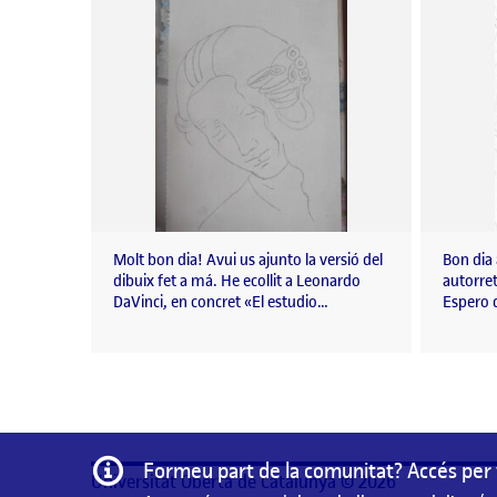
Molt bon dia! Avui us ajunto la versió del
Bon dia
dibuix fet a má. He ecollit a Leonardo
autorre
DaVinci, en concret «El estudio…
Espero
Informació
Formeu part de la comunitat? Accés per 
Universitat Oberta de Catalunya © 2026