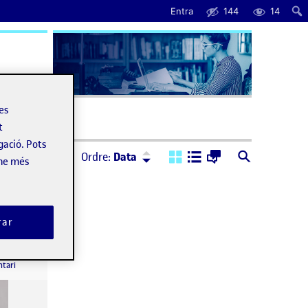
Entra
144
14
uda
les
t
gació. Pots
Ordre:
Descendent
Ordre:
Data
-ne més
rar
Flash 1: La consciència de mirar(nos): l’autoretrat
a Flash 1: La consciència de mirar(nos): l’autoretrat
ntari