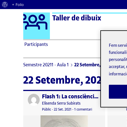
Quant al WordPress
+ Folio
Logo Ágora
Taller de dibuix
Saltar al contingut
Participants
Fem serv
funcionali
personali
Semestre 20211 - Aula 1
22 Setembre, 2021
acceptar, 
informaci
22 Setembre, 2021
Flash 1: La consciència de mirar(nos): L’autoretrat
Publicat per
Publicat 
Publicat per
Elisenda Serra Subirats
Visibilitat:
Data de publicació
22 setembre, 2021 9:53 pm
a Flash 1: La consciènci
Públic
-
22 Set. 2021
-
1 comentari