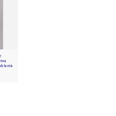
e
orma
amb la mà