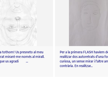
 a tothom! Us presneto al meu
Per a la primera FLASH havíem d
trat mirant-me només al mirall.
realitzar dos autoretrats d’una f
 que us agradi …
curiosa, un sense mirar i l’altre 
contrària. En realitzar…