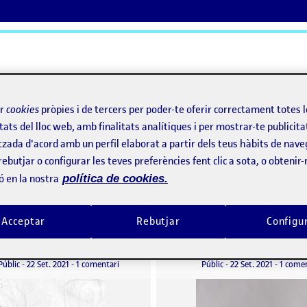
ActiFolios
Aj
ir
cookies
pròpies i de tercers per poder-te oferir correctament totes 
tats del lloc web, amb finalitats analítiques i per mostrar-te publicita
tzada d'acord amb un perfil elaborat a partir dels teus hàbits de nave
rebutjar o configurar les teves preferències fent clic a sota, o obtenir
ó en la nostra
política de cookies.
Acceptar
Rebutjar
Configu
FLASH 1: LA CONSCIÈNCIA DE MIRAR-NOS
per
Publicat per
Publicat per
Publicat per
Mailém Ferreirós Cúneo
Josep Camps Valls
a de mirar(nos): L’autoretrat
Visibilitat:
Data de publicació
a FLASH 1: LA CONSCIÈNCIA DE MIRAR-NOS
Visibilitat:
Data de publicació
Públic
-
22 Set. 2021
-
1 comentari
Públic
-
22 Set. 2021
-
1 come