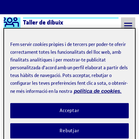
Logo Ágora
Taller de dibuix
Saltar al contingut
Fem servir
cookies
pròpies i de tercers per poder-te oferir
correctament totes les funcionalitats del lloc web, amb
finalitats analítiques i per mostrar-te publicitat
Semestre 20211 - Aula 1
Dibuixar per transformar
personalitzada d'acord amb un perfil elaborat a partir dels
Dibuixar per transformar
teus hàbits de navegació. Pots acceptar, rebutjar o
configurar les teves preferències fent clic a sota, o obtenir-
ne més informació en la nostra
política de cookies.
Sense títol
Publicat per
Publicat per
Mailém Ferreirós Cúneo
Visibilitat:
Data de publicació
a Sense títol
Públic
-
27 Des. 2021
-
1 comentari
Acceptar
Rebutjar