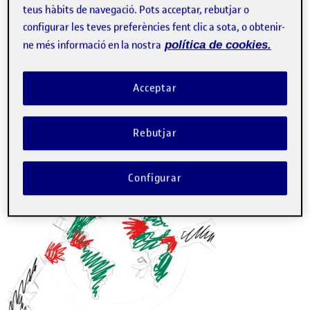
Primer posaré el de la cançó de » Games without frontiers».
teus hàbits de navegació. Pots acceptar, rebutjar o
En aquest cas he decidit, tot i que són esbossos ràpids i no
configurar les teves preferències fent clic a sota, o obtenir-
son finals, obviament el resultat final estarà molt millor,
representaré un món amb dues pistoles i un avió intentant
ne més informació en la nostra
política de cookies.
trasspassar un muer. Els colors indiquen la paleta cromàtica.
Acceptar
Rebutjar
Configurar