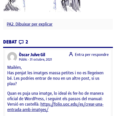
PA2. Dibuixar per explicar
CONTRIBUTIONS
EL PAC 2: ESBOSSOS I MAPES MENTALS
DEBAT
2
says:
Òscar Julve Gil
Entra per respondre
Visibilitat:
Públic
31 octubre, 2021
Mailém,
Has penjat les imatges massa petites i no es llegeixen
bé. Les podries entrar de nou en un altre post, si us
plau?
Quan es puja una imatge, lo ideal és fer-ho de manera
oficial de WordPress, i seguint els passos del manual:
Versió en castellà:
https://folio.uoc.edu/es/crear-una-
entrada-amb-imatges/