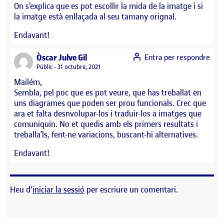
On s’explica que es pot escollir la mida de la imatge i si
la imatge està enllaçada al seu tamany orignal.
Endavant!
says:
Òscar Julve Gil
Entra per respondre
Visibilitat:
Públic
31 octubre, 2021
Mailém,
Sembla, pel poc que es pot veure, que has treballat en
uns diagrames que poden ser prou funcionals. Crec que
ara et falta desnvolupar-los i traduir-los a imatges que
comuniquin. No et quedis amb els primers resultats i
treballa’ls, fent-ne variacions, buscant-hi alternatives.
Endavant!
Heu d'
iniciar la sessió
per escriure un comentari.