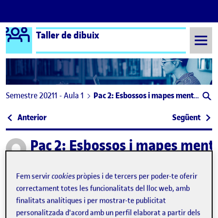
Logo Ágora
Taller de dibuix
Saltar al contingut
Semestre 20211 - Aula 1
Pac 2: Esbossos i mapes mentals
Navegació d'entrades
: Flash 2: Dibuixar amb paraules
: PAC
Anterior
Següent
Pac 2: Esbossos i mapes ment
Publicat per
Publicat per
Mailém Ferreirós Cúneo
Visibilitat:
Data de publicació
a Pac 2: Esbossos i mapes mentals
Públic
-
29 Oct. 2021
-
2 comentaris
Fem servir
cookies
pròpies i de tercers per poder-te oferir
correctament totes les funcionalitats del lloc web, amb
Bona nit! Us presento els esbossos dels dos projectes.
finalitats analítiques i per mostrar-te publicitat
personalitzada d'acord amb un perfil elaborat a partir dels