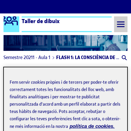
Logo Ágora
Taller de dibuix
Saltar al contingut
Semestre 20211 - Aula 1
FLASH 1: LA CONSCIÈNCIA DE MIRAR-NOS
Navegació d'entrades
: Flash 1: La consciència de mirar(nos): l’autoretra
: Fla
Anterior
Següent
Fem servir
cookies
pròpies i de tercers per poder-te oferir
FLASH 1: LA CONSCIÈNCIA DE
Publicat per
correctament totes les funcionalitats del lloc web, amb
Publicat per
Mailém Ferreirós Cúneo
finalitats analítiques i per mostrar-te publicitat
Visibilitat:
Data de publicació
a FLASH 1: LA CONSCIÈNCIA DE MIRAR
Públic
-
22 Set. 2021
-
1 comentari
personalitzada d'acord amb un perfil elaborat a partir dels
teus hàbits de navegació. Pots acceptar, rebutjar o
configurar les teves preferències fent clic a sota, o obtenir-
Bon dia a tothom! Us presneto al meu autorretrat mirant-me
només al mirall. Espero que us agradi
ne més informació en la nostra
política de cookies.