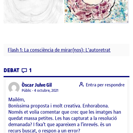
Flash 1: La consciència de mirar(nos): L'autoretrat
CONTRIBUTIONS
EL FLASH 1: LA CONSCIÈNCIA DE MIRAR-NO
DEBAT
1
says:
Òscar Julve Gil
Entra per respondre
Visibilitat:
Públic
4 octubre, 2021
Mailém,
Boníssima proposta i molt creativa. Enhorabona.
Només et volia comentar que crec que les imatges han
quedat massa petites. Les has capturat a la resolució
demanada? I fixa’t que apareixen a l’inrevés. ës un
recurs buscat, o respon a un error?