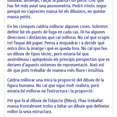
dibuixar, almenys, l’alçat la planta i un perfil. Crec que
has fet més aviat una axonometria. Pedrò n’estic segur
perquè no s’aprecien massa bé els dibuixos, en quedar
massa petits.
En les còniques caldria millorar algunes coses. Sobretot
definir bé els punts de fuga en cada cas. Hi ha algunes
direccions i distàncies que cal millorar. No cal que ocupis
tot l’espai del paper. Pensa a enquadrar i a decidir què
entra dins la imatge i què es queda fora. No cal que feu
un dibuix de tipus tècnic, però estaria bé que
assimiléssiu i apliquéssiu els principis perspectius que es
deriven d’aquests sistemes de representació. Això vol
dir que pots treballar de manera més lliure i intuïtiva.
Caldria millorar una mica la proporció del dibuix de la
figura humana. No cal que sigui molt realista, però
estaria bé millorar-ne l’estructura i la proporció.
Pel que fa al dibuix de l’objecte (llibre), l’has treballat
massa frontalment trobo a faltar un dibuix que defineixi
millor la seva estructura.