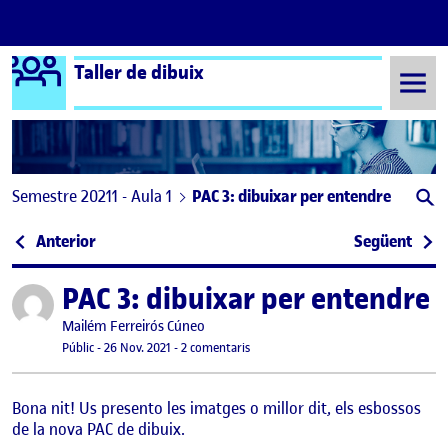
Logo Ágora
Taller de dibuix
Saltar al contingut
Semestre 20211 - Aula 1
PAC 3: dibuixar per entendre
Navegació d'entrades
: PAC 2. Dibuixar per explicar
: Ent
Anterior
Següent
PAC 3: dibuixar per entendre
Publicat per
Publicat per
Mailém Ferreirós Cúneo
Visibilitat:
Data de publicació
a PAC 3: dibuixar per entendre
Públic
-
26 Nov. 2021
-
2 comentaris
Bona nit! Us presento les imatges o millor dit, els esbossos
de la nova PAC de dibuix.