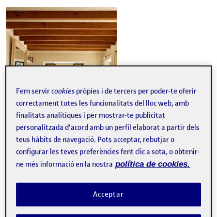
Fem servir
cookies
pròpies i de tercers per poder-te oferir
correctament totes les funcionalitats del lloc web, amb
finalitats analítiques i per mostrar-te publicitat
personalitzada d'acord amb un perfil elaborat a partir dels
teus hàbits de navegació. Pots acceptar, rebutjar o
configurar les teves preferències fent clic a sota, o obtenir-
ne més informació en la nostra
política de cookies.
Aquest és l’interior que he escollit, no és de la meva casa,
més voldria! Però em resultava més interessant a l’hora de
fer el projecte.
Acceptar
Ara sí, els esbossos. Per començar el d’un punt de fuga.