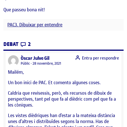
Que passeu bona nit!
PAC3. Dibuixar per entendre
CONTRIBUTIONS
EL PAC 3: DIBUIXAR PER ENTENDRE
DEBAT
2
says:
Òscar Julve Gil
Entra per respondre
Visibilitat:
Públic
28 novembre, 2021
Mailém,
Un bon inici de PAC. Et comento algunes coses.
Caldria que revisessis, però, els recursos de dibuix de
perspectives, tant pel que fa al dièdric com pel que fa a
les còniques.
Les vistes dièdriques han d’estar a la mateixa distància
unes d’altres i distribuïdes segons la norma. Has de