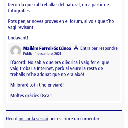
Recorda que cal treballar del natural, no a partir de
fotografies.
Pots penjar noves proves en el fòrum, si vols que t’ho
vagi revisant.
Endavant!
says:
Mailém Ferreirós Cúneo
Entra per respondre
Visibilitat:
Públic
1 desembre, 2021
D’acord! No sabia que era dièdrica i vaig fer el que
vaig trobar a Internet, però al veure la resta de
treballs m’he adonat que no era això!
Milloraré tot i t’ho enviaré!
Moltes gràcies Òscar!
Heu d'
iniciar la sessió
per escriure un comentari.